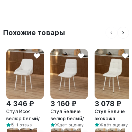
Похожие товары
4 346 ₽
3 160 ₽
3 078 ₽
Стул Исоя
Стул Беличе
Стул Беличе
велюр белый/
велюр белый/
экокожа
5
1 отзыв
Ждёт оценку
Ждёт оценку
белый
белый
белый/белый