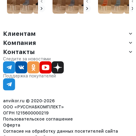
Клиентам
Компания
Доставка
Оплата
Контакты
О компании
Сервис
Контакты
Отдел продаж:
Следите за новостями
Статус заказа
8 (800) 234-22-62
Партнёрам
Статьи
corp@anvikor.ru
Поддержка покупателей
Ежедневно, с 7:00-19:00 (МСК)
Отдел рекламации:
8 (953) 455-25-61
info@anvikor.ru
anvikor.ru © 2020-2026
ООО «РУССНАБКОМПЛЕКТ»
ОГРН 1215600000219
Пользовательское соглашение
Оферта
Согласие на обработку данных посетителей сайта