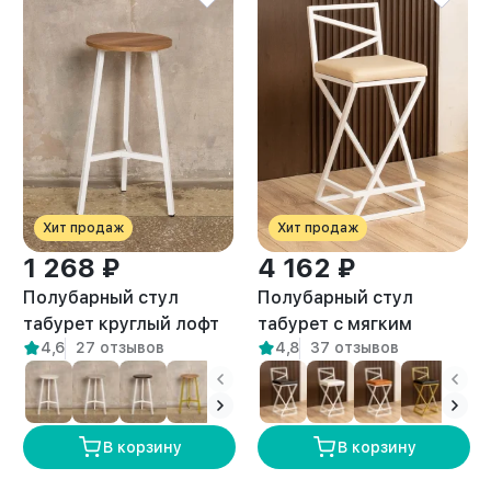
Хит продаж
Хит продаж
1 268 ₽
4 162 ₽
Полубарный стул
Полубарный стул
табурет круглый лофт
табурет с мягким
4,6
27 отзывов
4,8
37 отзывов
Эна белый/амаретто
сиденьем Тахо белый/
бежевый
В корзину
В корзину