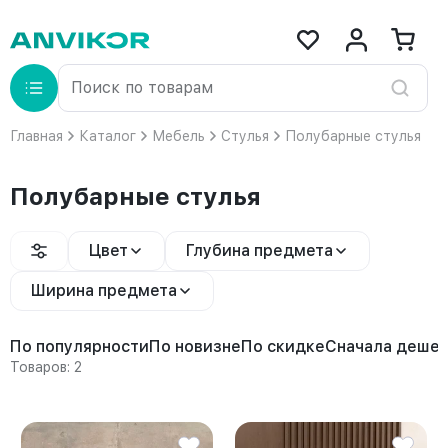
Главная
Каталог
Мебель
Стулья
Полубарные стулья
Полубарные стулья
Цвет
Глубина предмета
Ширина предмета
По популярности
По новизне
По скидке
Сначала деше
Товаров: 2