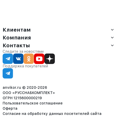
Клиентам
Компания
Доставка
Оплата
Контакты
О компании
Сервис
Контакты
Отдел продаж:
Следите за новостями
Статус заказа
8 (800) 234-22-62
Партнёрам
Статьи
corp@anvikor.ru
Поддержка покупателей
Ежедневно, с 7:00-19:00 (МСК)
Отдел рекламации:
8 (953) 455-25-61
info@anvikor.ru
anvikor.ru © 2020-2026
ООО «РУССНАБКОМПЛЕКТ»
ОГРН 1215600000219
Пользовательское соглашение
Оферта
Согласие на обработку данных посетителей сайта