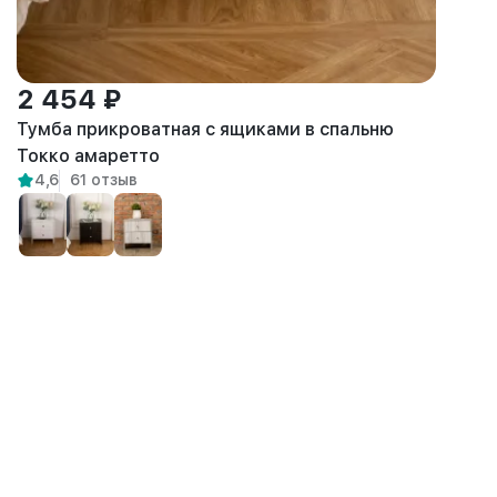
2 454 ₽
Тумба прикроватная с ящиками в спальню
Токко амаретто
4,6
61 отзыв