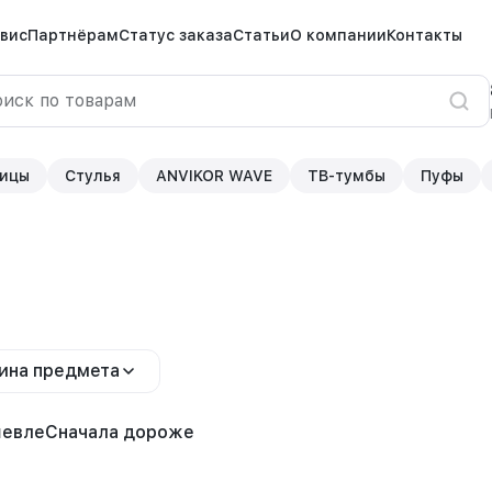
вис
Партнёрам
Статус заказа
Статьи
О компании
Контакты
ицы
Стулья
ANVIKOR WAVE
ТВ-тумбы
Пуфы
ина предмета
шевле
Сначала дороже