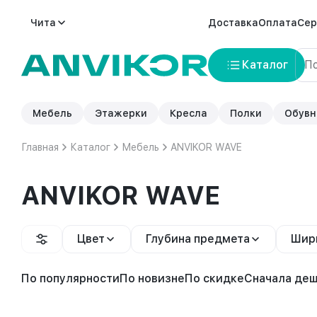
Чита
Доставка
Оплата
Сер
Каталог
Мебель
Этажерки
Кресла
Полки
Обувн
Главная
Каталог
Мебель
ANVIKOR WAVE
ANVIKOR WAVE
Цвет
Глубина предмета
Шир
По популярности
По новизне
По скидке
Сначала де