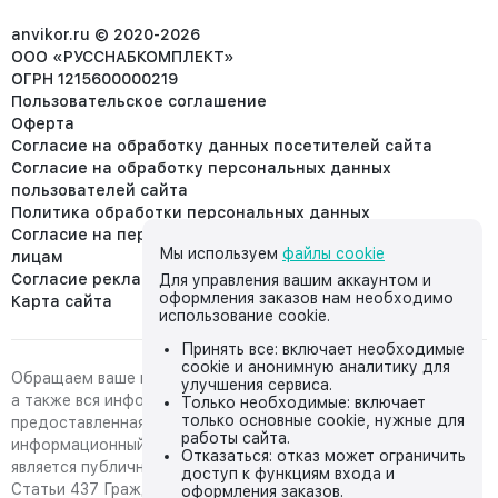
info@anvikor.ru
anvikor.ru © 2020-2026
ООО «РУССНАБКОМПЛЕКТ»
ОГРН 1215600000219
Пользовательское соглашение
Оферта
Согласие на обработку данных посетителей сайта
Согласие на обработку персональных данных
пользователей сайта
Политика обработки персональных данных
Согласие на передачу персональных данных третьим
Мы используем
файлы cookie
лицам
Согласие реклама
Для управления вашим аккаунтом и
оформления заказов нам необходимо
Карта сайта
использование cookie.
Принять все: включает необходимые
cookie и анонимную аналитику для
Обращаем ваше внимание на то, что данный интернет-сайт,
улучшения сервиса.
а также вся информация о товарах и ценах,
Только необходимые: включает
только основные cookie, нужные для
предоставленная на нём, носит исключительно
работы сайта.
информационный характер и ни при каких условиях не
Отказаться: отказ может ограничить
является публичной офертой, определяемой положениями
доступ к функциям входа и
Статьи 437 Гражданского кодекса Российской Федерации.
оформления заказов.