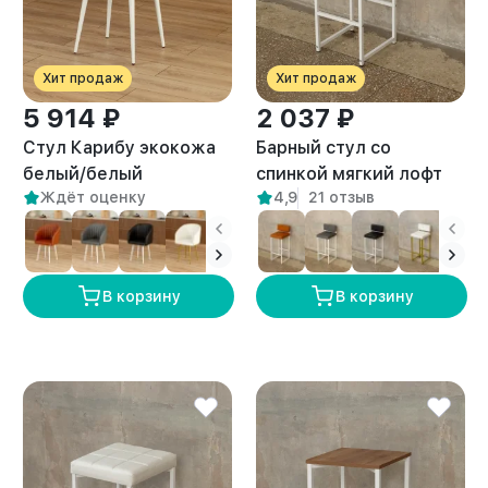
Хит продаж
Хит продаж
5 914 ₽
2 037 ₽
Стул Карибу экокожа
Барный стул со
белый/белый
спинкой мягкий лофт
Ждёт оценку
4,9
21 отзыв
Тоба белый/белый
В корзину
В корзину