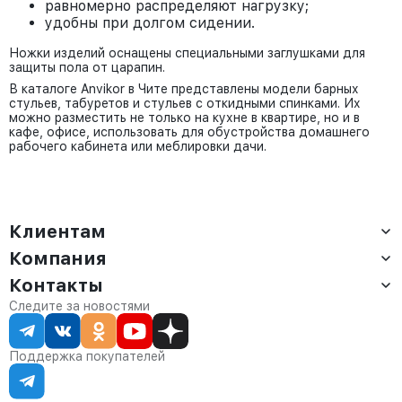
равномерно распределяют нагрузку;
удобны при долгом сидении.
Ножки изделий оснащены специальными заглушками для
защиты пола от царапин.
В каталоге Anvikor в Чите представлены модели барных
стульев, табуретов и стульев с откидными спинками. Их
можно разместить не только на кухне в квартире, но и в
кафе, офисе, использовать для обустройства домашнего
рабочего кабинета или меблировки дачи.
Клиентам
Компания
Доставка
Оплата
Контакты
О компании
Сервис
Контакты
Отдел продаж:
Следите за новостями
Статус заказа
8 (800) 234-22-62
Партнёрам
Статьи
corp@anvikor.ru
Поддержка покупателей
Ежедневно, с 7:00-19:00 (МСК)
Отдел рекламации:
8 (953) 455-25-61