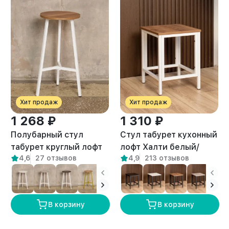
Хит продаж
Хит продаж
1 268 ₽
1 310 ₽
Полубарный стул
Стул табурет кухонный
табурет круглый лофт
лофт Халти белый/
4,6
27 отзывов
4,9
213 отзывов
Эна белый/амаретто
амаретто
В корзину
В корзину