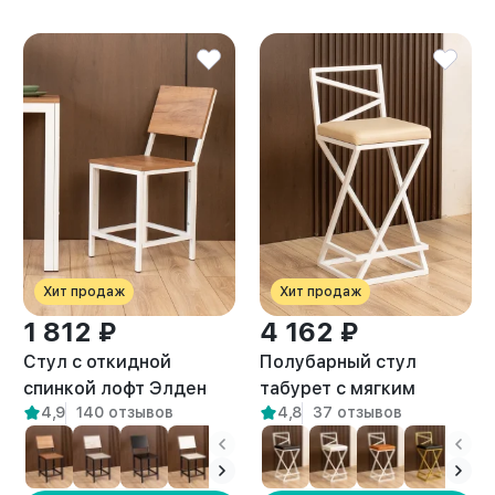
Хит продаж
Хит продаж
1 812 ₽
4 162 ₽
Стул с откидной
Полубарный стул
спинкой лофт Элден
табурет с мягким
4,9
140 отзывов
4,8
37 отзывов
белый/амаретто
сиденьем Тахо белый/
бежевый