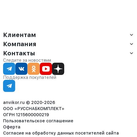
Клиентам
Компания
Доставка
Оплата
Контакты
О компании
Сервис
Контакты
Отдел продаж:
Следите за новостями
Статус заказа
8 (800) 234-22-62
Партнёрам
Статьи
corp@anvikor.ru
Поддержка покупателей
Ежедневно, с 7:00-19:00 (МСК)
Отдел рекламации:
8 (953) 455-25-61
info@anvikor.ru
anvikor.ru © 2020-2026
ООО «РУССНАБКОМПЛЕКТ»
ОГРН 1215600000219
Пользовательское соглашение
Оферта
Согласие на обработку данных посетителей сайта