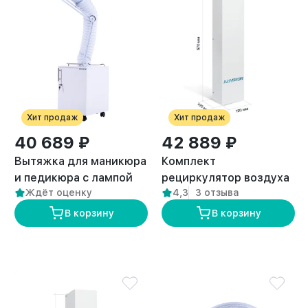
Хит продаж
Хит продаж
40 689 ₽
42 889 ₽
Вытяжка для маникюра
Комплект
и педикюра с лампой
рециркулятор воздуха
Ждёт оценку
4,3
3 отзыва
премиум “ANVIKOR VC-
+ вытяжка для
AIR-3” + Комплект
кератина и ботокса с
В корзину
В корзину
пылевых фильтров (5
лампой
шт)