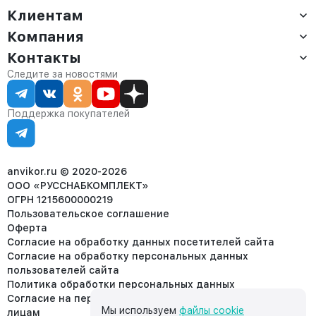
Клиентам
Компания
Доставка
Оплата
Контакты
О компании
Сервис
Контакты
Отдел продаж:
Следите за новостями
Статус заказа
8 (800) 234-22-62
Партнёрам
Статьи
corp@anvikor.ru
Поддержка покупателей
Ежедневно, с 7:00-19:00 (МСК)
Отдел рекламации:
8 (953) 455-25-61
info@anvikor.ru
anvikor.ru © 2020-2026
ООО «РУССНАБКОМПЛЕКТ»
ОГРН 1215600000219
Пользовательское соглашение
Оферта
Согласие на обработку данных посетителей сайта
Согласие на обработку персональных данных
пользователей сайта
Политика обработки персональных данных
Согласие на передачу персональных данных третьим
Мы используем
файлы cookie
лицам