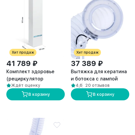
Хит продаж
Хит продаж
41 789 ₽
37 389 ₽
Комплект здоровье
Вытяжка для кератина
(рециркулятор
и ботокса с лампой
Ждёт оценку
4,6
20 отзывов
воздуха и вытяжка
“ANVIKOR VC-AIR-5”
премиум VC-AIR-3)
В корзину
В корзину