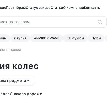
вис
Партнёрам
Статус заказа
Статьи
О компании
Контакты
ицы
Стулья
ANVIKOR WAVE
ТВ-тумбы
Пуфы
анения колес
ия колес
ина предмета
шевле
Сначала дороже