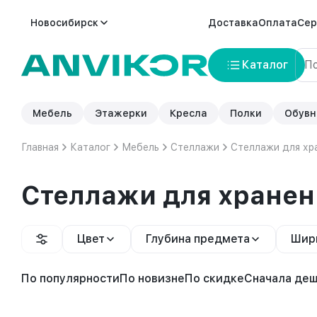
Новосибирск
Доставка
Оплата
Сер
Каталог
Мебель
Этажерки
Кресла
Полки
Обувн
Главная
Каталог
Мебель
Стеллажи
Стеллажи для хр
Стеллажи для хранен
Цвет
Глубина предмета
Шир
По популярности
По новизне
По скидке
Сначала де