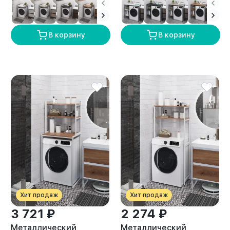
амаретто
лофт Сомма белый/
амаретто
В корзину
В корзину
Хит продаж
Хит продаж
3 721 ₽
2 274 ₽
Металлический
Металлический