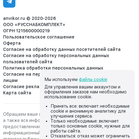
Отдел рекламации:
8 (953) 455-25-61
info@anvikor.ru
anvikor.ru © 2020-2026
ООО «РУССНАБКОМПЛЕКТ»
ОГРН 1215600000219
Пользовательское соглашение
Оферта
Согласие на обработку данных посетителей сайта
Согласие на обработку персональных данных
пользователей сайта
Политика обработки персональных данных
Согласие на передачу персональных данных третьим
Мы используем
файлы cookie
лицам
Согласие реклама
Для управления вашим аккаунтом и
оформления заказов нам необходимо
Карта сайта
использование cookie.
Принять все: включает необходимые
cookie и анонимную аналитику для
Обращаем ваше внимание на то, что данный интернет-сайт,
улучшения сервиса.
а также вся информация о товарах и ценах,
Только необходимые: включает
только основные cookie, нужные для
предоставленная на нём, носит исключительно
работы сайта.
информационный характер и ни при каких условиях не
Отказаться: отказ может ограничить