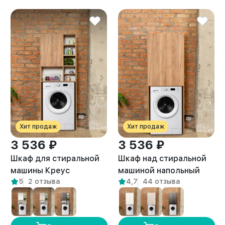
Хит продаж
Хит продаж
3 536 ₽
3 536 ₽
Шкаф для стиральной
Шкаф над стиральной
машины Креус
машиной напольный
5
2 отзыва
4,7
44 отзыва
амаретто
Гата амаретто