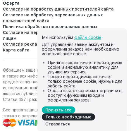
Оферта
Согласие на обработку данных посетителей сайта
Согласие на обработку персональных данных
пользователей сайта
Политика обработки персональных данных
Согласие на передачу персональных данных третьим
Мы используем
файлы cookie
лицам
Согласие реклама
Для управления вашим аккаунтом и
оформления заказов нам необходимо
Карта сайта
использование cookie.
Принять все: включает необходимые
cookie и анонимную аналитику для
Обращаем ваше внимание на то, что данный интернет-сайт,
улучшения сервиса.
а также вся информация о товарах и ценах,
Только необходимые: включает
только основные cookie, нужные для
предоставленная на нём, носит исключительно
работы сайта.
информационный характер и ни при каких условиях не
Отказаться: отказ может ограничить
является публичной офертой, определяемой положениями
доступ к функциям входа и
Статьи 437 Гражданского кодекса Российской Федерации.
оформления заказов.
Все права защищены, любое копирование с сайта возможно
Принять все
только с разрешения владельца сайта
Только необходимые
Отказаться