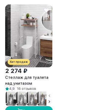
Хит продаж
2 274 ₽
Стеллаж для туалета
над унитазом
4,9
16 отзывов
металлический лофт
Ильма белый/амаретто