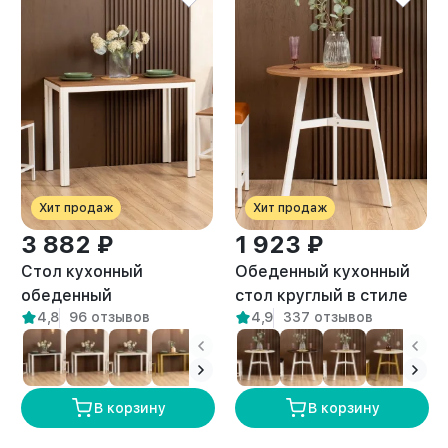
Хит продаж
Хит продаж
3 882 ₽
1 923 ₽
Стол кухонный
Обеденный кухонный
обеденный
стол круглый в стиле
4,8
96 отзывов
4,9
337 отзывов
письменный Лофт Атаго
Лофт Моро белый/
белый/амаретто
амаретто
В корзину
В корзину