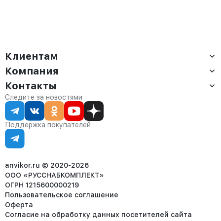
Клиентам
Компания
Доставка
Оплата
Контакты
О компании
Сервис
Контакты
Отдел продаж:
Следите за новостями
Статус заказа
8 (800) 234-22-62
Партнёрам
Статьи
corp@anvikor.ru
Поддержка покупателей
Ежедневно, с 7:00-19:00 (МСК)
Отдел рекламации:
8 (953) 455-25-61
info@anvikor.ru
anvikor.ru © 2020-2026
ООО «РУССНАБКОМПЛЕКТ»
ОГРН 1215600000219
Пользовательское соглашение
Оферта
Согласие на обработку данных посетителей сайта