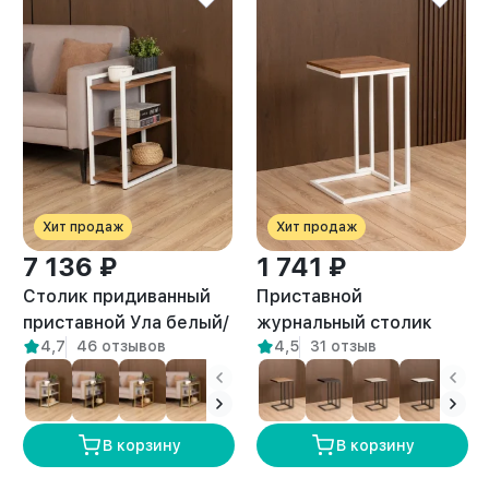
Хит продаж
Хит продаж
7 136 ₽
1 741 ₽
Столик придиванный
Приставной
приставной Ула белый/
журнальный столик
4,7
46 отзывов
4,5
31 отзыв
амаретто
Римо белый/амаретто
В корзину
В корзину