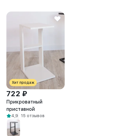
Хит продаж
722 ₽
Прикроватный
приставной
4,9
15 отзывов
журнальный столик
Вейна белый