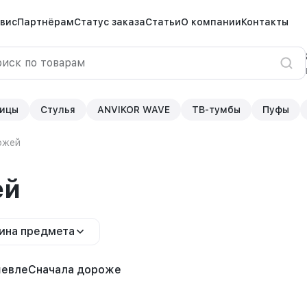
вис
Партнёрам
Статус заказа
Статьи
О компании
Контакты
ицы
Стулья
ANVIKOR WAVE
ТВ-тумбы
Пуфы
ожей
ей
ина предмета
шевле
Сначала дороже