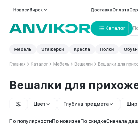
Новосибирск
Доставка
Оплата
Сер
Каталог
Мебель
Этажерки
Кресла
Полки
Обувн
Главная
Каталог
Мебель
Вешалки
Вешалки для прих
Вешалки для прихож
Цвет
Глубина предмета
Шир
По популярности
По новизне
По скидке
Сначала де