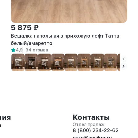
5 875 ₽
Вешалка напольная в прихожую лофт Татта
белый/амаретто
4,9
34 отзыва
ния
Контакты
Отдел продаж:
и
8 (800) 234-22-62
corp@anvikor.ru