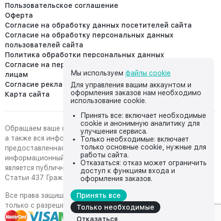
Пользовательское соглашение
Оферта
Согласие на обработку данных посетителей сайта
Согласие на обработку персональных данных
пользователей сайта
Политика обработки персональных данных
Согласие на передачу персональных данных третьим
Мы используем
файлы cookie
лицам
Согласие реклама
Для управления вашим аккаунтом и
оформления заказов нам необходимо
Карта сайта
использование cookie.
Принять все: включает необходимые
cookie и анонимную аналитику для
Обращаем ваше внимание на то, что данный интернет-сайт,
улучшения сервиса.
а также вся информация о товарах и ценах,
Только необходимые: включает
только основные cookie, нужные для
предоставленная на нём, носит исключительно
работы сайта.
информационный характер и ни при каких условиях не
Отказаться: отказ может ограничить
является публичной офертой, определяемой положениями
доступ к функциям входа и
Статьи 437 Гражданского кодекса Российской Федерации.
оформления заказов.
Все права защищены, любое копирование с сайта возможно
Принять все
только с разрешения владельца сайта
Только необходимые
Отказаться