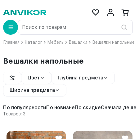
Главная
Каталог
Мебель
Вешалки
Вешалки напольные
Вешалки напольные
Цвет
Глубина предмета
Ширина предмета
По популярности
По новизне
По скидке
Сначала деше
Товаров: 3