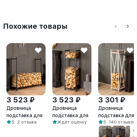
Похожие товары
3 523 ₽
3 523 ₽
3 301 ₽
Дровница
Дровница
Дровница
подставка для
подставка для
подставка для
5
2 отзыва
Ждёт оценку
5
140 отзывов
дров лофт
дров лофт
дров с полкой
Сарта черная
Аманс черная
лофт Тонто