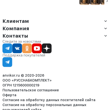
белый/
амаретто
Клиентам
Компания
Доставка
Оплата
Контакты
О компании
Сервис
Контакты
Отдел продаж:
Следите за новостями
Статус заказа
8 (800) 234-22-62
Партнёрам
Статьи
corp@anvikor.ru
Поддержка покупателей
Ежедневно, с 7:00-19:00 (МСК)
Отдел рекламации:
8 (953) 455-25-61
info@anvikor.ru
anvikor.ru © 2020-2026
ООО «РУССНАБКОМПЛЕКТ»
ОГРН 1215600000219
Пользовательское соглашение
Оферта
Согласие на обработку данных посетителей сайта
Согласие на обработку персональных данных
пользователей сайта