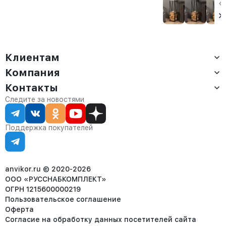
Сарта черная
Аманс черная
лофт Тонто
белый/
амаретто
Клиентам
Компания
Доставка
Оплата
Контакты
О компании
Сервис
Контакты
Отдел продаж:
Следите за новостями
Статус заказа
8 (800) 234-22-62
Партнёрам
Статьи
corp@anvikor.ru
Поддержка покупателей
Ежедневно, с 7:00-19:00 (МСК)
Отдел рекламации:
8 (953) 455-25-61
info@anvikor.ru
anvikor.ru © 2020-2026
ООО «РУССНАБКОМПЛЕКТ»
ОГРН 1215600000219
Пользовательское соглашение
Оферта
Согласие на обработку данных посетителей сайта