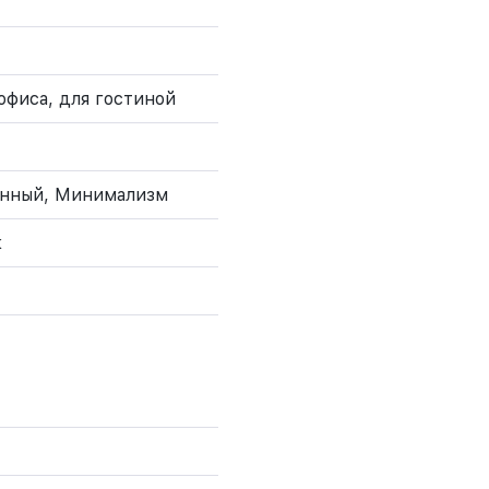
офиса, для гостиной
енный, Минимализм
к