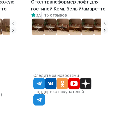
ихожую
Стол трансформер лофт для
тто
гостиной Кемь белый/амаретто
3,9
15 отзывов
Следите за новостями
Поддержка покупателей
К)