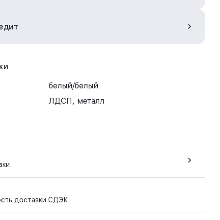
редит
ки
белый/белый
ЛДСП, металл
вки
ость доставки СДЭК