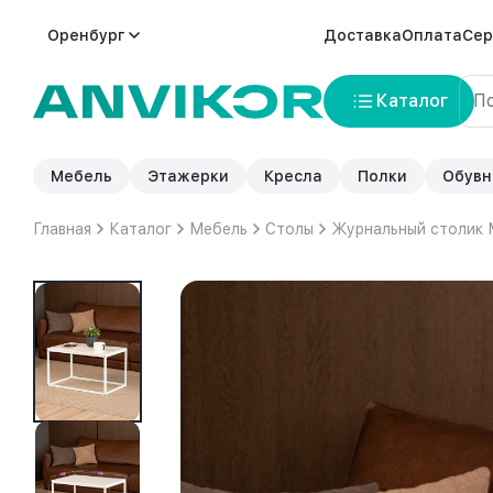
Оренбург
Доставка
Оплата
Сер
Каталог
Мебель
Этажерки
Кресла
Полки
Обувн
Главная
Каталог
Мебель
Столы
Журнальный столик 