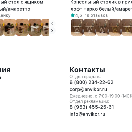
ый стол с ящиком
Консольный столик в пр
ый/амаретто
лофт Чарко белый/амаре
ценку
4,5
19 отзывов
ния
Контакты
Отдел продаж:
и
8 (800) 234-22-62
corp@anvikor.ru
Ежедневно, с 7:00-19:00 (МС
Отдел рекламации:
8 (953) 455-25-61
info@anvikor.ru