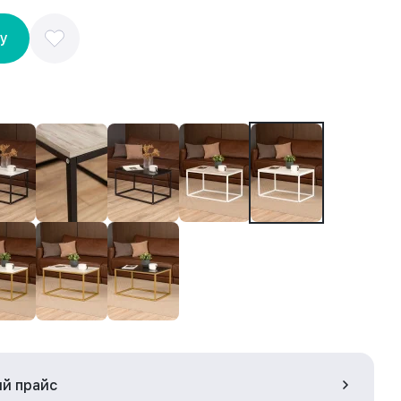
ну
ый прайс