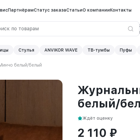
вис
Партнёрам
Статус заказа
Статьи
О компании
Контакты
ицы
Стулья
ANVIKOR WAVE
ТВ-тумбы
Пуфы
Минчо белый/белый
Журнальн
белый/бе
Ждёт оценку
2 110 ₽