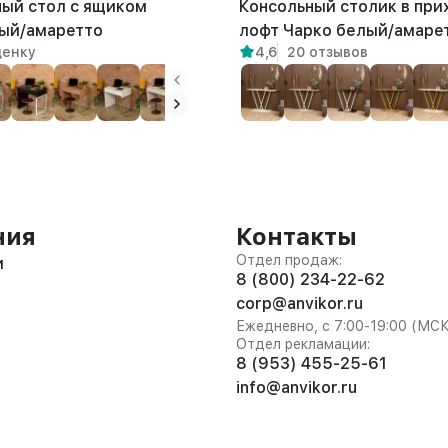
ый стол с ящиком
Консольный столик в пр
ый/амаретто
лофт Чарко белый/амаре
ценку
4,6
20 отзывов
ния
Контакты
Отдел продаж:
и
8 (800) 234-22-62
corp@anvikor.ru
Ежедневно, с 7:00-19:00 (МС
Отдел рекламации:
8 (953) 455-25-61
info@anvikor.ru