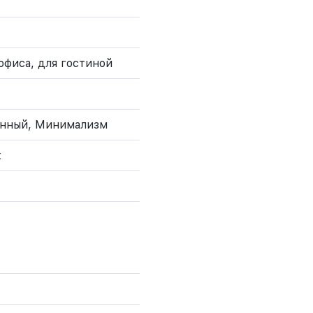
офиса, для гостиной
енный, Минимализм
к