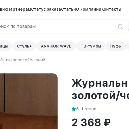
вис
Партнёрам
Статус заказа
Статьи
О компании
Контакты
ицы
Стулья
ANVIKOR WAVE
ТВ-тумбы
Пуфы
Минчо золотой/черный
Журнальн
золотой/
5
1 отзыв
2 368 ₽