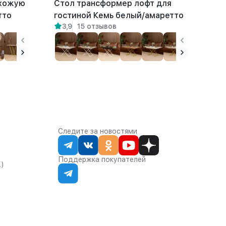
ихожую
Стол трансформер лофт для
тто
гостиной Кемь белый/амаретто
3,9
15 отзывов
Следите за новостями
Поддержка покупателей
К)