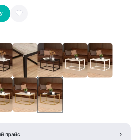
ну
ый прайс