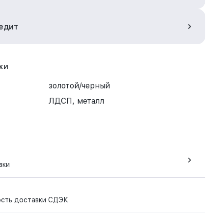
редит
ки
золотой/черный
ЛДСП, металл
вки
ость доставки СДЭК