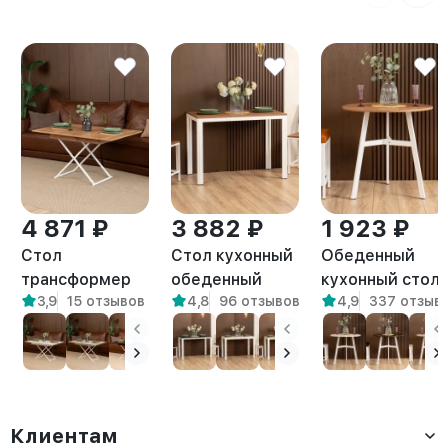
4 871 ₽
3 882 ₽
1 923 ₽
Стол
Стол кухонный
Обеденный
трансформер
обеденный
кухонный стол
3,9
15 отзывов
4,8
96 отзывов
4,9
337 отзыв
лофт для
письменный
круглый в
гостиной Кемь
Лофт Атаго
стиле Лофт
белый/
белый/
Моро белый/
амаретто
амаретто
амаретто
Клиентам