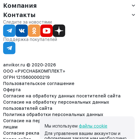
Компания
Доставка
Оплата
Контакты
О компании
Сервис
Контакты
Отдел продаж:
Следите за новостями
Статус заказа
8 (800) 234-22-62
Партнёрам
Статьи
corp@anvikor.ru
Поддержка покупателей
Ежедневно, с 7:00-19:00 (МСК)
Отдел рекламации:
8 (953) 455-25-61
info@anvikor.ru
anvikor.ru © 2020-2026
ООО «РУССНАБКОМПЛЕКТ»
ОГРН 1215600000219
Пользовательское соглашение
Оферта
Согласие на обработку данных посетителей сайта
Согласие на обработку персональных данных
пользователей сайта
Политика обработки персональных данных
Согласие на передачу персональных данных третьим
Мы используем
файлы cookie
лицам
Согласие реклама
Для управления вашим аккаунтом и
оформления заказов нам необходимо