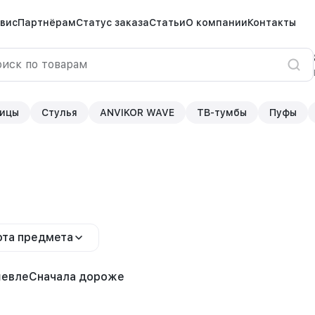
вис
Партнёрам
Статус заказа
Статьи
О компании
Контакты
ицы
Стулья
ANVIKOR WAVE
ТВ-тумбы
Пуфы
та предмета
шевле
Сначала дороже