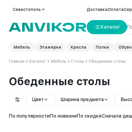
Севастополь
Доставка
Оплата
Сер
Каталог
Мебель
Этажерки
Кресла
Полки
Обувн
Главная
Каталог
Мебель
Столы
Обеденные столы
Обеденные столы
Цвет
Ширина предмета
Высо
По популярности
По новизне
По скидке
Сначала де