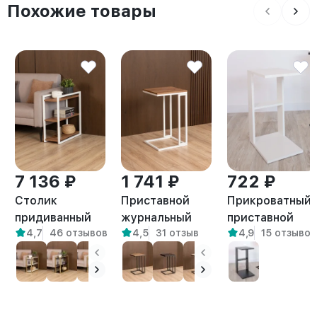
Похожие товары
7 136 ₽
1 741 ₽
722 ₽
Столик
Приставной
Прикроватный
придиванный
журнальный
приставной
4,7
46 отзывов
4,5
31 отзыв
4,9
15 отзывов
приставной Ула
столик Римо
журнальный
белый/
белый/
столик Вейна
амаретто
амаретто
белый