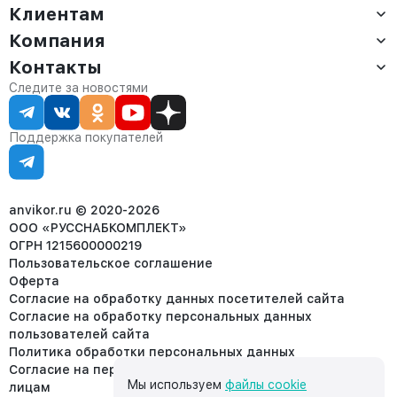
Клиентам
Компания
Доставка
Оплата
Контакты
О компании
Сервис
Контакты
Отдел продаж:
Следите за новостями
Статус заказа
8 (800) 234-22-62
Партнёрам
Статьи
corp@anvikor.ru
Поддержка покупателей
Ежедневно, с 7:00-19:00 (МСК)
Отдел рекламации:
8 (953) 455-25-61
info@anvikor.ru
anvikor.ru © 2020-2026
ООО «РУССНАБКОМПЛЕКТ»
ОГРН 1215600000219
Пользовательское соглашение
Оферта
Согласие на обработку данных посетителей сайта
Согласие на обработку персональных данных
пользователей сайта
Политика обработки персональных данных
Согласие на передачу персональных данных третьим
Мы используем
файлы cookie
лицам