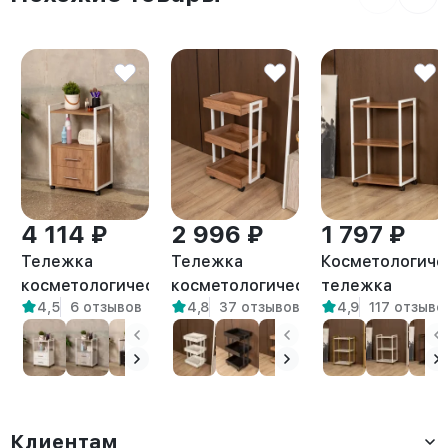
4 114 ₽
2 996 ₽
1 797 ₽
Тележка
Тележка
Косметологиче
косметологическая
косметологическая
тележка
4,5
6 отзывов
4,8
37 отзывов
4,9
117 отзыво
Кая белый/
на колесиках
трехъярусная н
амаретто
Ангара белый/
колесиках Аму
амаретто
белый/амаретт
Клиентам