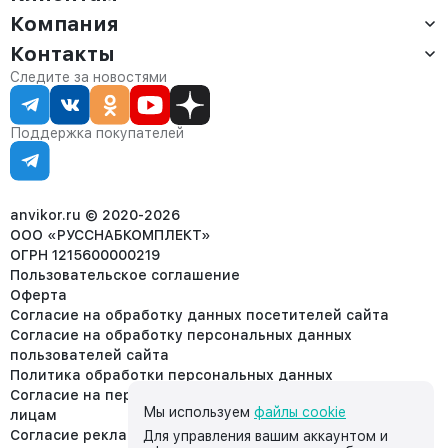
Компания
Доставка
Оплата
Контакты
О компании
Сервис
Контакты
Отдел продаж:
Следите за новостями
Статус заказа
8 (800) 234-22-62
Партнёрам
Статьи
corp@anvikor.ru
Поддержка покупателей
Ежедневно, с 7:00-19:00 (МСК)
Отдел рекламации:
8 (953) 455-25-61
info@anvikor.ru
anvikor.ru © 2020-2026
ООО «РУССНАБКОМПЛЕКТ»
ОГРН 1215600000219
Пользовательское соглашение
Оферта
Согласие на обработку данных посетителей сайта
Согласие на обработку персональных данных
пользователей сайта
Политика обработки персональных данных
Согласие на передачу персональных данных третьим
Мы используем
файлы cookie
лицам
Согласие реклама
Для управления вашим аккаунтом и