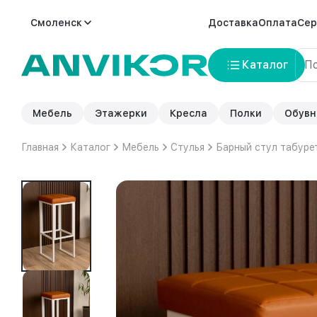
Смоленск
Доставка
Оплата
Сер
Каталог
Мебель
Этажерки
Кресла
Полки
Обувн
Главная
Каталог
Мебель
Стулья
Барный стул табуре