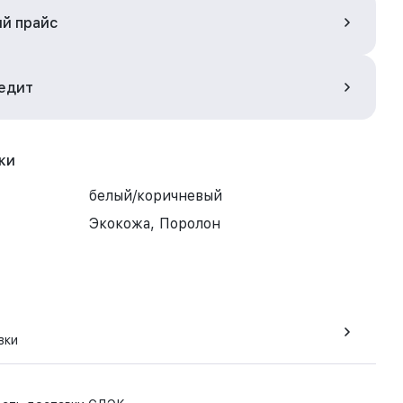
ый прайс
редит
ки
белый/коричневый
Экокожа, Поролон
вки