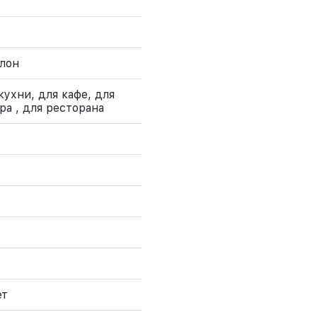
лон
кухни, для кафе, для
ра , для ресторана
ет