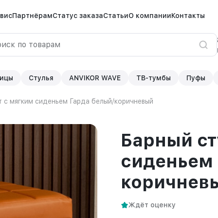
вис
Партнёрам
Статус заказа
Статьи
О компании
Контакты
ицы
Стулья
ANVIKOR WAVE
ТВ-тумбы
Пуфы
т с мягким сиденьем Гарда белый/коричневый
Барный ст
сиденьем 
коричнев
Ждёт оценку