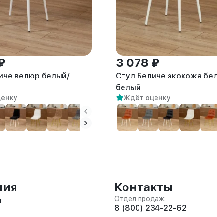
₽
3 078 ₽
иче велюр белый/
Стул Беличе экокожа бе
белый
ценку
Ждёт оценку
ния
Контакты
Отдел продаж:
и
8 (800) 234-22-62