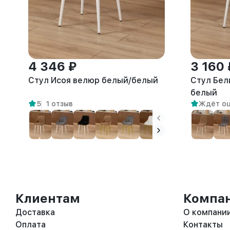
4 346 ₽
3 160 
Стул Исоя велюр белый/белый
Стул Бел
белый
5
1 отзыв
Ждёт о
Клиентам
Компа
Доставка
О компани
Оплата
Контакты