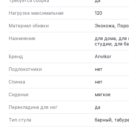
Требуется сборка
да
Нагрузка максимальная
120
Материал обивки
Экокожа, Поро
Назначение
для дома, для 
студии, для ба
Бренд
Anvikor
Подлокотники
нет
Спинка
нет
Сиденье
мягкое
Перекладина для ног
да
Тип стула
барный, табур