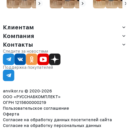
Клиентам
Компания
Доставка
Оплата
Контакты
О компании
Сервис
Контакты
Отдел продаж:
Следите за новостями
Статус заказа
8 (800) 234-22-62
Партнёрам
Статьи
corp@anvikor.ru
Поддержка покупателей
Ежедневно, с 7:00-19:00 (МСК)
Отдел рекламации:
8 (953) 455-25-61
info@anvikor.ru
anvikor.ru © 2020-2026
ООО «РУССНАБКОМПЛЕКТ»
ОГРН 1215600000219
Пользовательское соглашение
Оферта
Согласие на обработку данных посетителей сайта
Согласие на обработку персональных данных