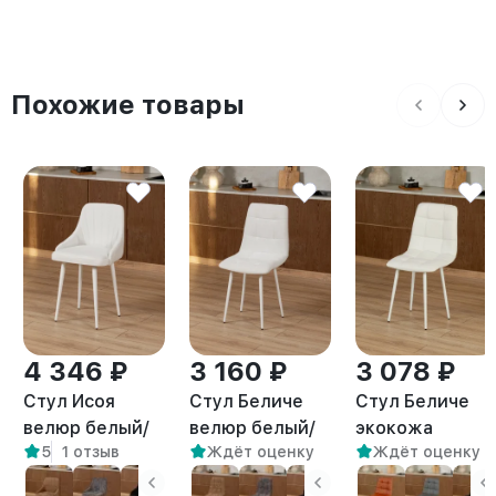
Похожие товары
4 346 ₽
3 160 ₽
3 078 ₽
Стул Исоя
Стул Беличе
Стул Беличе
велюр белый/
велюр белый/
экокожа
5
1 отзыв
Ждёт оценку
Ждёт оценку
белый
белый
белый/белый