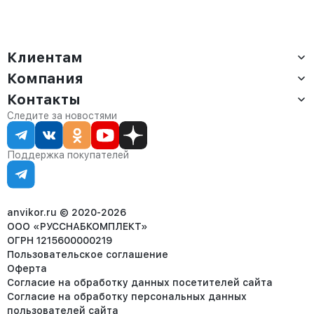
Клиентам
Компания
Доставка
Оплата
Контакты
О компании
Сервис
Контакты
Отдел продаж:
Следите за новостями
Статус заказа
8 (800) 234-22-62
Партнёрам
Статьи
corp@anvikor.ru
Поддержка покупателей
Ежедневно, с 7:00-19:00 (МСК)
Отдел рекламации:
8 (953) 455-25-61
info@anvikor.ru
anvikor.ru © 2020-2026
ООО «РУССНАБКОМПЛЕКТ»
ОГРН 1215600000219
Пользовательское соглашение
Оферта
Согласие на обработку данных посетителей сайта
Согласие на обработку персональных данных
пользователей сайта