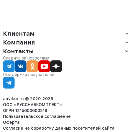
Клиентам
Компания
Доставка
Оплата
Контакты
О компании
Сервис
Контакты
Отдел продаж:
Следите за новостями
Статус заказа
8 (800) 234-22-62
Партнёрам
Статьи
corp@anvikor.ru
Поддержка покупателей
Ежедневно, с 7:00-19:00 (МСК)
Отдел рекламации:
8 (953) 455-25-61
info@anvikor.ru
anvikor.ru © 2020-2026
ООО «РУССНАБКОМПЛЕКТ»
ОГРН 1215600000219
Пользовательское соглашение
Оферта
Согласие на обработку данных посетителей сайта