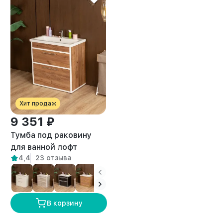
Хит продаж
9 351 ₽
Тумба под раковину
для ванной лофт
4,4
23 отзыва
Шимри белый/
амаретто
В корзину