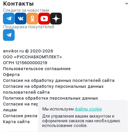
Оплата
Контакты
О компании
Сервис
Контакты
Отдел продаж:
Следите за новостями
Статус заказа
8 (800) 234-22-62
Партнёрам
Статьи
corp@anvikor.ru
Поддержка покупателей
Ежедневно, с 7:00-19:00 (МСК)
Отдел рекламации:
8 (953) 455-25-61
info@anvikor.ru
anvikor.ru © 2020-2026
ООО «РУССНАБКОМПЛЕКТ»
ОГРН 1215600000219
Пользовательское соглашение
Оферта
Согласие на обработку данных посетителей сайта
Согласие на обработку персональных данных
пользователей сайта
Политика обработки персональных данных
Согласие на передачу персональных данных третьим
Мы используем
файлы cookie
лицам
Согласие реклама
Для управления вашим аккаунтом и
оформления заказов нам необходимо
Карта сайта
использование cookie.