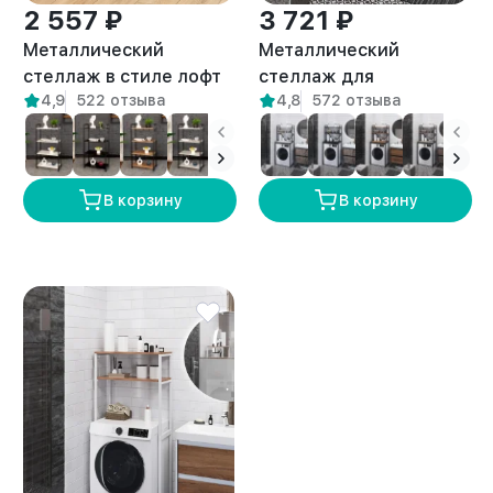
2 557 ₽
3 721 ₽
Металлический
Металлический
стеллаж в стиле лофт
стеллаж для
4,9
522 отзыва
4,8
572 отзыва
Луара золотой/
стиральной машины
амаретто
лофт Керио белый/
амаретто
В корзину
В корзину