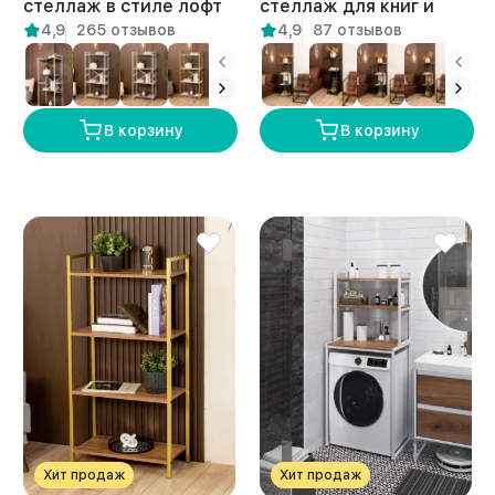
стеллаж в стиле лофт
стеллаж для книг и
4,9
265 отзывов
4,9
87 отзывов
Дунай белый/амаретто
растений лофт Арру
белый/амаретто
В корзину
В корзину
Хит продаж
Хит продаж