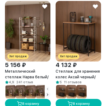
Хит продаж
Хит продаж
5 156 ₽
4 132 ₽
Металлический
Стеллаж для хранения
стеллаж Нарва белый/
колес Аксай черный/
4,9
241 отзыв
5
11 отзывов
амаретто
амаретто
В корзину
В корзину