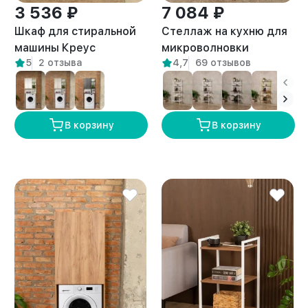
3 536 ₽
7 084 ₽
Шкаф для стиральной
Стеллаж на кухню для
машины Креус
микроволновки
5
2 отзыва
4,7
69 отзывов
амаретто
металлический лофт
Истра белый/амаретто
В корзину
В корзину