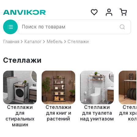
Главная
Каталог
Мебель
Стеллажи
Стеллажи
Стеллажи
Стеллажи
Стеллажи
Стел
для
для книг и
для туалета
для хр
стиральных
растений
над унитазом
кол
машин