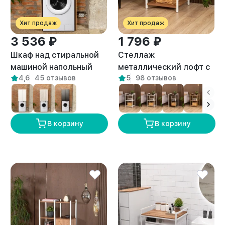
Хит продаж
Хит продаж
3 536 ₽
1 796 ₽
Шкаф над стиральной
Стеллаж
машиной напольный
металлический лофт с
4,6
45 отзывов
5
98 отзывов
Гата амаретто
полками Двина белый/
амаретто
В корзину
В корзину