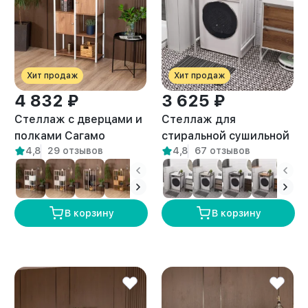
Хит продаж
Хит продаж
4 832 ₽
3 625 ₽
Стеллаж с дверцами и
Стеллаж для
полками Сагамо
стиральной сушильной
4,8
29 отзывов
4,8
67 отзывов
белый/амаретто
машин Шексна белый/
амаретто
В корзину
В корзину