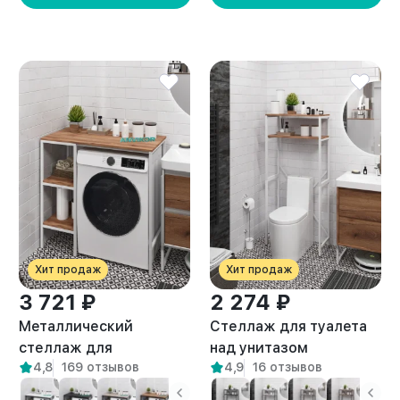
Хит продаж
Хит продаж
3 721 ₽
2 274 ₽
Металлический
Стеллаж для туалета
стеллаж для
над унитазом
4,8
169 отзывов
4,9
16 отзывов
стиральной машины
металлический лофт
лофт Сомма белый/
Ильма белый/амаретто