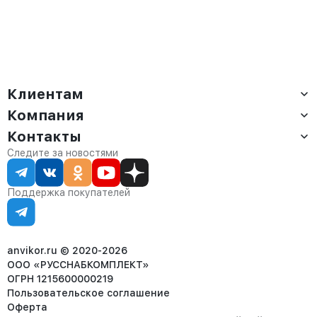
Клиентам
Компания
Доставка
Оплата
Контакты
О компании
Сервис
Контакты
Отдел продаж:
Следите за новостями
Статус заказа
8 (800) 234-22-62
Партнёрам
Статьи
corp@anvikor.ru
Поддержка покупателей
Ежедневно, с 7:00-19:00 (МСК)
Отдел рекламации:
8 (953) 455-25-61
info@anvikor.ru
anvikor.ru © 2020-2026
ООО «РУССНАБКОМПЛЕКТ»
ОГРН 1215600000219
Пользовательское соглашение
Оферта