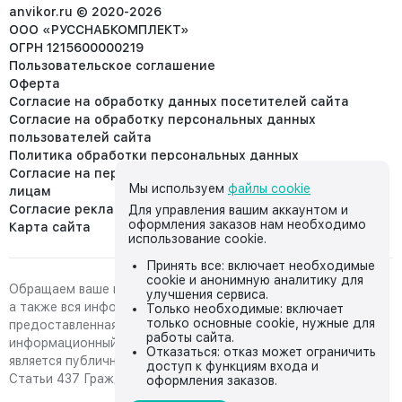
info@anvikor.ru
anvikor.ru © 2020-2026
ООО «РУССНАБКОМПЛЕКТ»
ОГРН 1215600000219
Пользовательское соглашение
Оферта
Согласие на обработку данных посетителей сайта
Согласие на обработку персональных данных
пользователей сайта
Политика обработки персональных данных
Согласие на передачу персональных данных третьим
Мы используем
файлы cookie
лицам
Согласие реклама
Для управления вашим аккаунтом и
оформления заказов нам необходимо
Карта сайта
использование cookie.
Принять все: включает необходимые
cookie и анонимную аналитику для
Обращаем ваше внимание на то, что данный интернет-сайт,
улучшения сервиса.
а также вся информация о товарах и ценах,
Только необходимые: включает
только основные cookie, нужные для
предоставленная на нём, носит исключительно
работы сайта.
информационный характер и ни при каких условиях не
Отказаться: отказ может ограничить
является публичной офертой, определяемой положениями
доступ к функциям входа и
Статьи 437 Гражданского кодекса Российской Федерации.
оформления заказов.