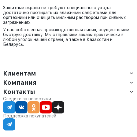
Защитные экраны не требуют специального ухода:
достаточно протирать их влажными салфетками для
оргтехники или очищать мыльным раствором при сильных
загрязнениях.
У нас собственная производственная линия, осуществляем
быструю доставку. Мы отправляем заказы практически в
любой уголок нашей страны, а также в Казахстан и
Беларусь.
Клиентам
Компания
Доставка
Оплата
Контакты
О компании
Сервис
Контакты
Отдел продаж:
Следите за новостями
Статус заказа
8 (800) 234-22-62
Партнёрам
Статьи
corp@anvikor.ru
Поддержка покупателей
Ежедневно, с 7:00-19:00 (МСК)
Отдел рекламации:
8 (953) 455-25-61