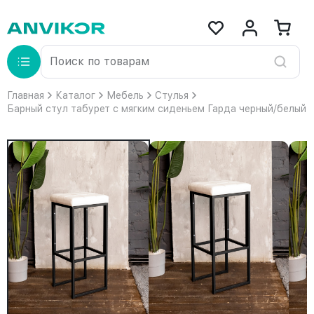
Главная
Каталог
Мебель
Стулья
Барный стул табурет с мягким сиденьем Гарда черный/белый