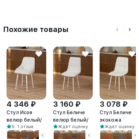
Похожие товары
4 346 ₽
3 160 ₽
3 078 ₽
Стул Исоя
Стул Беличе
Стул Беличе
велюр белый/
велюр белый/
экокожа
5
1 отзыв
Ждёт оценку
Ждёт оценку
белый
белый
белый/белый