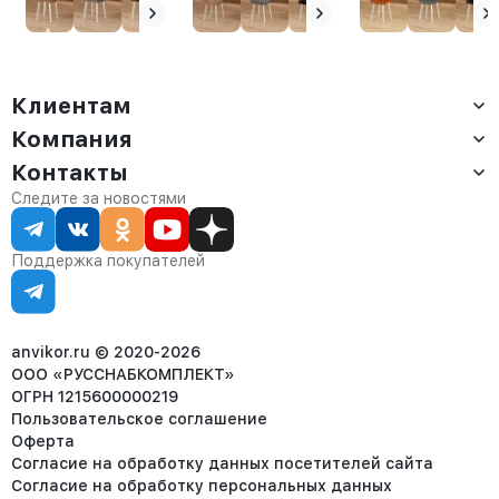
Клиентам
Компания
Доставка
Оплата
Контакты
О компании
Сервис
Контакты
Отдел продаж:
Следите за новостями
Статус заказа
8 (800) 234-22-62
Партнёрам
Статьи
corp@anvikor.ru
Поддержка покупателей
Ежедневно, с 7:00-19:00 (МСК)
Отдел рекламации:
8 (953) 455-25-61
info@anvikor.ru
anvikor.ru © 2020-2026
ООО «РУССНАБКОМПЛЕКТ»
ОГРН 1215600000219
Пользовательское соглашение
Оферта
Согласие на обработку данных посетителей сайта
Согласие на обработку персональных данных