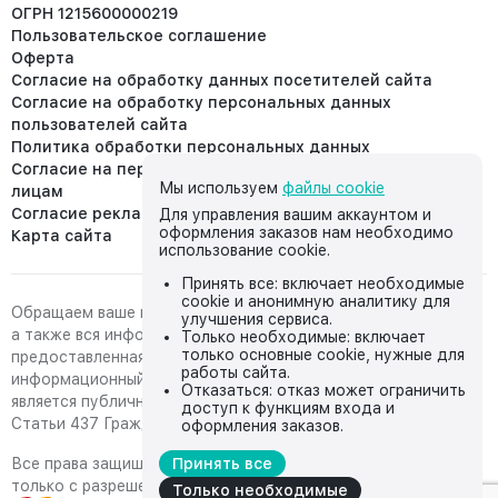
ОГРН 1215600000219
Пользовательское соглашение
Оферта
Согласие на обработку данных посетителей сайта
Согласие на обработку персональных данных
пользователей сайта
Политика обработки персональных данных
Согласие на передачу персональных данных третьим
Мы используем
файлы cookie
лицам
Согласие реклама
Для управления вашим аккаунтом и
оформления заказов нам необходимо
Карта сайта
использование cookie.
Принять все: включает необходимые
cookie и анонимную аналитику для
Обращаем ваше внимание на то, что данный интернет-сайт,
улучшения сервиса.
а также вся информация о товарах и ценах,
Только необходимые: включает
только основные cookie, нужные для
предоставленная на нём, носит исключительно
работы сайта.
информационный характер и ни при каких условиях не
Отказаться: отказ может ограничить
является публичной офертой, определяемой положениями
доступ к функциям входа и
Статьи 437 Гражданского кодекса Российской Федерации.
оформления заказов.
Все права защищены, любое копирование с сайта возможно
Принять все
только с разрешения владельца сайта
Только необходимые