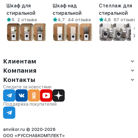
Шкаф для
Шкаф над
Стеллаж для
стиральной
стиральной
стиральной
5
2 отзыва
4,7
44 отзыва
4,8
67 отзыво
машины Креус
машиной
сушильной
амаретто
напольный Гата
машин Шексна
амаретто
белый/
амаретто
Клиентам
Компания
Доставка
Оплата
Контакты
О компании
Сервис
Контакты
Отдел продаж:
Следите за новостями
Статус заказа
8 (800) 234-22-62
Партнёрам
Статьи
corp@anvikor.ru
Поддержка покупателей
Ежедневно, с 7:00-19:00 (МСК)
Отдел рекламации:
8 (953) 455-25-61
info@anvikor.ru
anvikor.ru © 2020-2026
ООО «РУССНАБКОМПЛЕКТ»