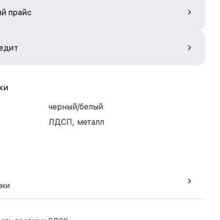
ый прайс
редит
ки
черный/белый
ЛДСП, металл
вки