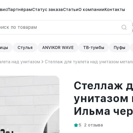
вис
Партнёрам
Статус заказа
Статьи
О компании
Контакты
ицы
Стулья
ANVIKOR WAVE
ТВ-тумбы
Пуфы
алета над унитазом
Стеллаж для туалета над унитазом метал
Стеллаж д
унитазом 
Ильма че
5
2 отзыва