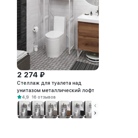
2 274 ₽
Стеллаж для туалета над
унитазом металлический лофт
4,9
16 отзывов
Ильма белый/амаретто