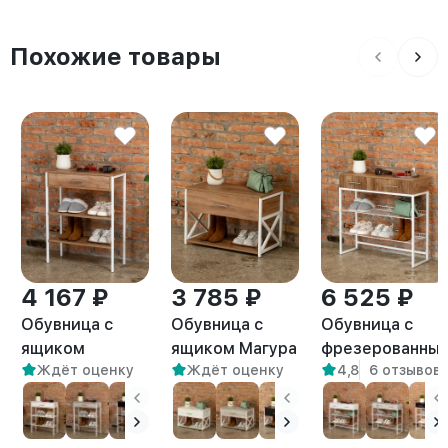
Похожие товары
4 167 ₽
3 785 ₽
6 525 ₽
Обувница с
Обувница с
Обувница с
ящиком
ящиком Магура
фрезерованны
Ждёт оценку
Ждёт оценку
4,8
6 отзывов
Ромито белый/
белый/
фасадами Коди
амаретто
амаретто
белый/амаретт