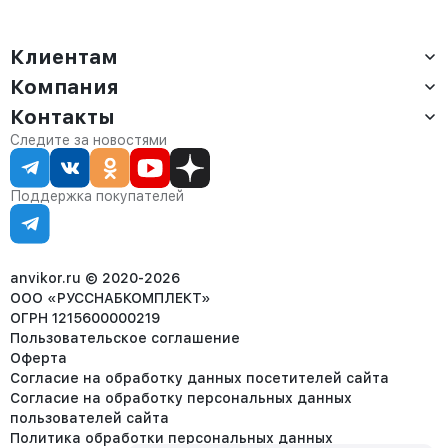
Клиентам
Компания
Доставка
Оплата
Контакты
О компании
Сервис
Контакты
Отдел продаж:
Следите за новостями
Статус заказа
8 (800) 234-22-62
Партнёрам
Статьи
corp@anvikor.ru
Поддержка покупателей
Ежедневно, с 7:00-19:00 (МСК)
Отдел рекламации:
8 (953) 455-25-61
info@anvikor.ru
anvikor.ru © 2020-2026
ООО «РУССНАБКОМПЛЕКТ»
ОГРН 1215600000219
Пользовательское соглашение
Оферта
Согласие на обработку данных посетителей сайта
Согласие на обработку персональных данных
пользователей сайта
Политика обработки персональных данных