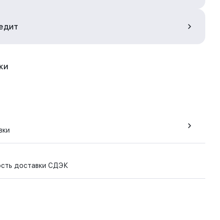
редит
ки
вки
ость доставки СДЭК