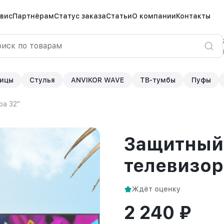
вис
Партнёрам
Статус заказа
Статьи
О компании
Контакты
ицы
Стулья
ANVIKOR WAVE
ТВ-тумбы
Пуфы
ра 32"
Защитный 
телевизор
Ждёт оценку
2 240 ₽