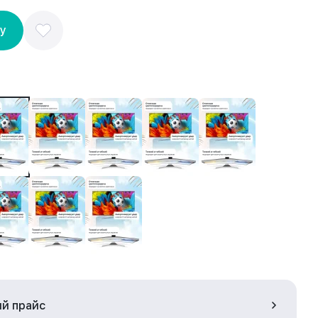
ну
ый прайс