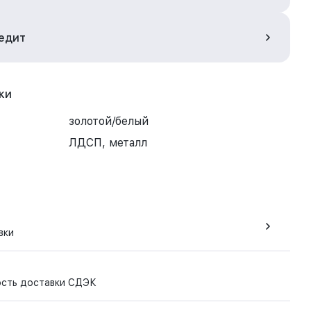
редит
ки
золотой/белый
ЛДСП, металл
вки
ость доставки СДЭК