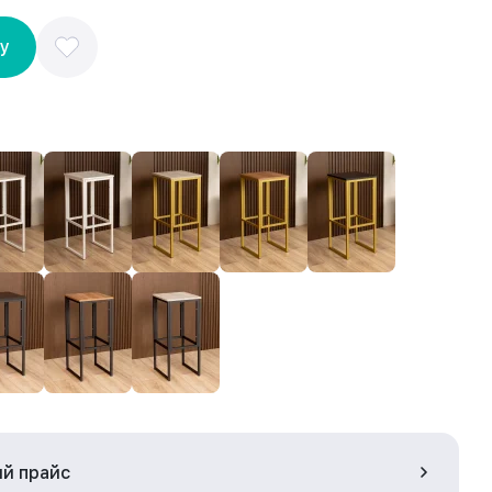
ну
ый прайс