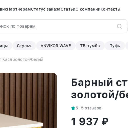
вис
Партнёрам
Статус заказа
Статьи
О компании
Контакты
ицы
Стулья
ANVIKOR WAVE
ТВ-тумбы
Пуфы
т Касл золотой/белый
Барный ст
золотой/
5
5 отзывов
1 937 ₽