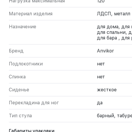
Нагрузка максимальная
120
Материал изделия
ЛДСП, металл
Назначение
для дома, для 
для спальни, д
для бара , для
Бренд
Anvikor
Подлокотники
нет
Спинка
нет
Сиденье
жесткое
Перекладина для ног
да
Тип стула
барный, табур
Габариты упаковки