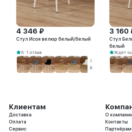
4 346 ₽
3 160 
Стул Исоя велюр белый/белый
Стул Бел
белый
5
1 отзыв
Ждёт о
Клиентам
Компа
Доставка
О компани
Оплата
Контакты
Сервис
Партнёрам