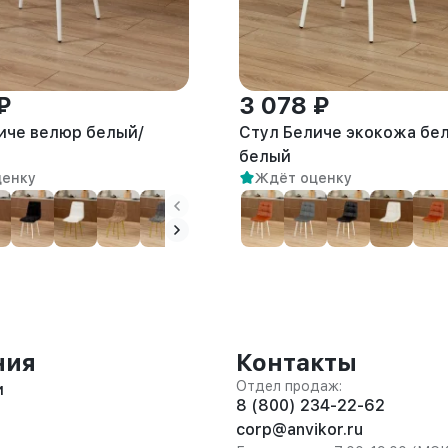
₽
3 078 ₽
иче велюр белый/
Стул Беличе экокожа бе
белый
ценку
Ждёт оценку
ния
Контакты
Отдел продаж:
и
8 (800) 234-22-62
corp@anvikor.ru