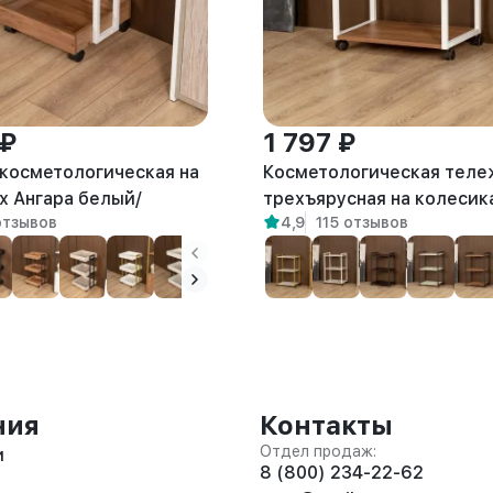
 ₽
1 797 ₽
косметологическая на
Косметологическая теле
х Ангара белый/
трехъярусная на колесик
отзывов
4,9
115 отзывов
Амур белый/амаретто
ния
Контакты
Отдел продаж:
и
8 (800) 234-22-62