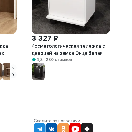
3 327 ₽
жка
Косметологическая тележка с
ах
дверцей на замке Энца белая
4,8
230 отзывов
Следите за новостями