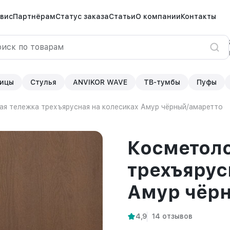
вис
Партнёрам
Статус заказа
Статьи
О компании
Контакты
ицы
Стулья
ANVIKOR WAVE
ТВ-тумбы
Пуфы
ая тележка трехъярусная на колесиках Амур чёрный/амаретто
Косметоло
трехъярус
Амур чёр
4,9
14 отзывов