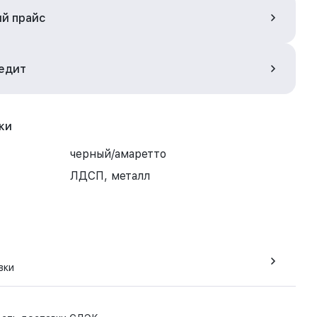
ый прайс
редит
ки
черный/амаретто
ЛДСП, металл
вки