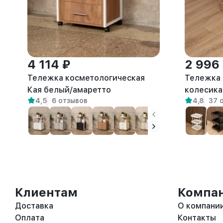
4 114 ₽
2 996
Тележка косметологическая
Тележка 
Кая белый/амаретто
колесика
4,5
6 отзывов
4,8
37 
амаретто
Клиентам
Компа
Доставка
О компани
Оплата
Контакты