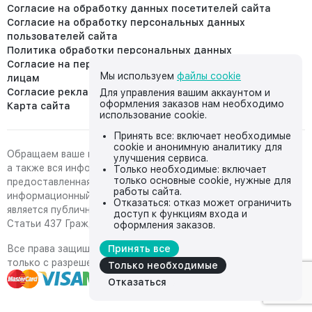
Согласие на обработку данных посетителей сайта
Согласие на обработку персональных данных
пользователей сайта
Политика обработки персональных данных
Согласие на передачу персональных данных третьим
Мы используем
файлы cookie
лицам
Согласие реклама
Для управления вашим аккаунтом и
оформления заказов нам необходимо
Карта сайта
использование cookie.
Принять все: включает необходимые
cookie и анонимную аналитику для
Обращаем ваше внимание на то, что данный интернет-сайт,
улучшения сервиса.
а также вся информация о товарах и ценах,
Только необходимые: включает
только основные cookie, нужные для
предоставленная на нём, носит исключительно
работы сайта.
информационный характер и ни при каких условиях не
Отказаться: отказ может ограничить
является публичной офертой, определяемой положениями
доступ к функциям входа и
Статьи 437 Гражданского кодекса Российской Федерации.
оформления заказов.
Все права защищены, любое копирование с сайта возможно
Принять все
только с разрешения владельца сайта
Только необходимые
Отказаться