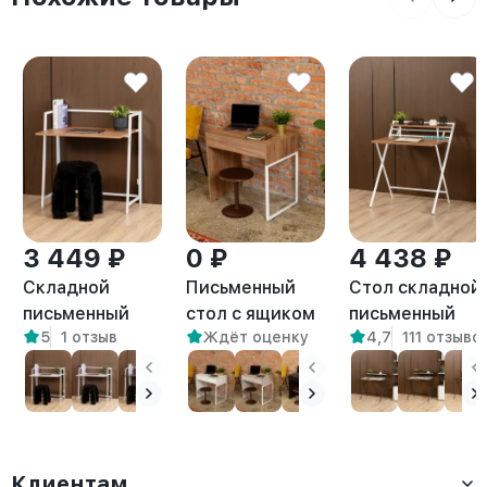
3 449 ₽
0 ₽
4 438 ₽
Складной
Письменный
Стол складной
письменный
стол с ящиком
письменный
5
1 отзыв
Ждёт оценку
4,7
111 отзыво
стол Кова
Адэр белый/
Симетo белый/
белый/
амаретто
амаретто
амаретто
Клиентам