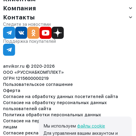
Компания
Доставка
Оплата
Контакты
О компании
Сервис
Контакты
Отдел продаж:
Следите за новостями
Статус заказа
8 (800) 234-22-62
Партнёрам
Статьи
corp@anvikor.ru
Поддержка покупателей
Ежедневно, с 7:00-19:00 (МСК)
Отдел рекламации:
8 (953) 455-25-61
info@anvikor.ru
anvikor.ru © 2020-2026
ООО «РУССНАБКОМПЛЕКТ»
ОГРН 1215600000219
Пользовательское соглашение
Оферта
Согласие на обработку данных посетителей сайта
Согласие на обработку персональных данных
пользователей сайта
Политика обработки персональных данных
Согласие на передачу персональных данных третьим
Мы используем
файлы cookie
лицам
Согласие реклама
Для управления вашим аккаунтом и