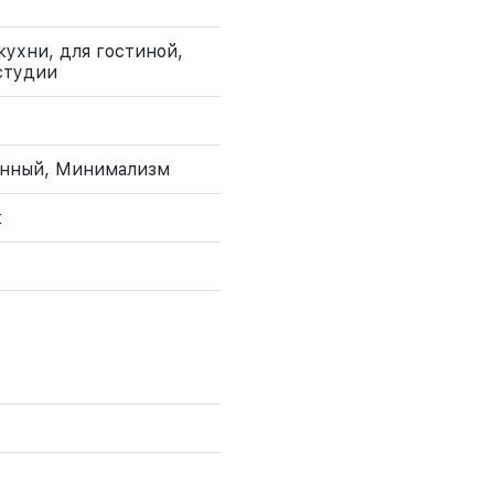
кухни, для гостиной,
 студии
енный, Минимализм
к