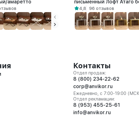
ый/амаретто
письменный Лофт Атаго б
отзывов
4,8
96 отзывов
амаретто
ния
Контакты
Отдел продаж:
и
8 (800) 234-22-62
corp@anvikor.ru
Ежедневно, с 7:00-19:00 (МС
Отдел рекламации:
8 (953) 455-25-61
info@anvikor.ru