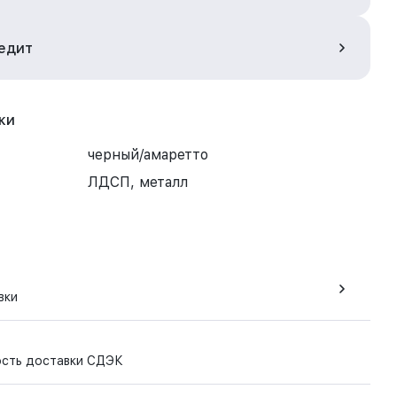
редит
ки
черный/амаретто
ЛДСП, металл
вки
ость доставки СДЭК