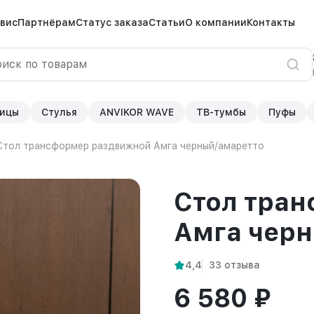
вис
Партнёрам
Статус заказа
Статьи
О компании
Контакты
ицы
Стулья
ANVIKOR WAVE
ТВ-тумбы
Пуфы
Стол трансформер раздвижной Амга черный/амаретто
Стол тра
Амга чер
4,4
33 отзыва
6 580 ₽