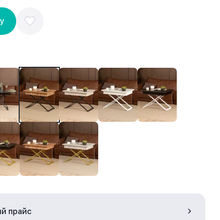
ну
ый прайс