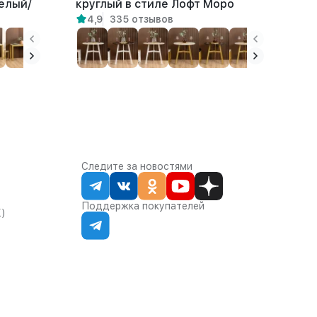
елый/
круглый в стиле Лофт Моро
4,9
335 отзывов
белый/амаретто
Следите за новостями
Поддержка покупателей
К)