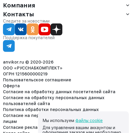
Компания
Доставка
Оплата
Контакты
О компании
Сервис
Контакты
Отдел продаж:
Следите за новостями
Статус заказа
8 (800) 234-22-62
Партнёрам
Статьи
corp@anvikor.ru
Поддержка покупателей
Ежедневно, с 7:00-19:00 (МСК)
Отдел рекламации:
8 (953) 455-25-61
info@anvikor.ru
anvikor.ru © 2020-2026
ООО «РУССНАБКОМПЛЕКТ»
ОГРН 1215600000219
Пользовательское соглашение
Оферта
Согласие на обработку данных посетителей сайта
Согласие на обработку персональных данных
пользователей сайта
Политика обработки персональных данных
Согласие на передачу персональных данных третьим
Мы используем
файлы cookie
лицам
Согласие реклама
Для управления вашим аккаунтом и
оформления заказов нам необходимо