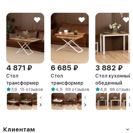
4 871 ₽
6 685 ₽
3 882 ₽
Стол
Стол
Стол кухонный
трансформер
трансформер
обеденный
3,9
15 отзывов
4,5
69 отзывов
4,8
96 отзыво
лофт для
раздвижной
письменный
гостиной Кемь
Амга белый/
Лофт Атаго
белый/
амаретто
белый/
амаретто
амаретто
Клиентам