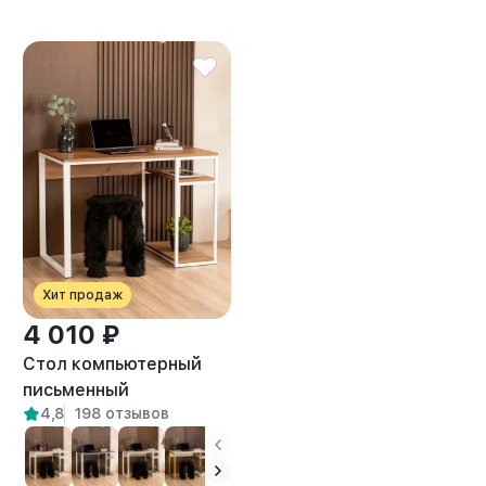
Хит продаж
4 010 ₽
Стол компьютерный
письменный
4,8
198 отзывов
маникюрный лофт
Оштен белый/
амаретто