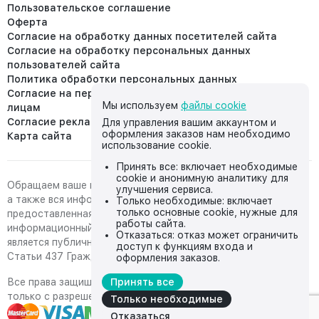
Пользовательское соглашение
Оферта
Согласие на обработку данных посетителей сайта
Согласие на обработку персональных данных
пользователей сайта
Политика обработки персональных данных
Согласие на передачу персональных данных третьим
Мы используем
файлы cookie
лицам
Согласие реклама
Для управления вашим аккаунтом и
оформления заказов нам необходимо
Карта сайта
использование cookie.
Принять все: включает необходимые
cookie и анонимную аналитику для
Обращаем ваше внимание на то, что данный интернет-сайт,
улучшения сервиса.
а также вся информация о товарах и ценах,
Только необходимые: включает
только основные cookie, нужные для
предоставленная на нём, носит исключительно
работы сайта.
информационный характер и ни при каких условиях не
Отказаться: отказ может ограничить
является публичной офертой, определяемой положениями
доступ к функциям входа и
Статьи 437 Гражданского кодекса Российской Федерации.
оформления заказов.
Все права защищены, любое копирование с сайта возможно
Принять все
только с разрешения владельца сайта
Только необходимые
Отказаться