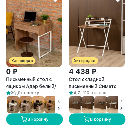
Хит продаж
Хит продаж
0 ₽
4 438 ₽
Письменный стол с
Стол складной
ящиком Адэр белый/
письменный Симетo
Ждёт оценку
4,7
110 отзывов
амаретто
белый/амаретто
В корзину
В корзину