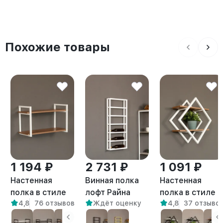
Похожие товары
1 194 ₽
2 731 ₽
1 091 ₽
Настенная
Винная полка
Настенная
полка в стиле
лофт Райна
полка в стиле
4,8
76 отзывов
Ждёт оценку
4,8
37 отзыво
лофт Онега
белый
лофт Вилен
белый/
белый/