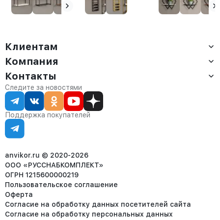
амаретто
амаретто
Клиентам
Компания
Доставка
Оплата
Контакты
О компании
Сервис
Контакты
Отдел продаж:
Следите за новостями
Статус заказа
8 (800) 234-22-62
Партнёрам
Статьи
corp@anvikor.ru
Поддержка покупателей
Ежедневно, с 7:00-19:00 (МСК)
Отдел рекламации:
8 (953) 455-25-61
info@anvikor.ru
anvikor.ru © 2020-2026
ООО «РУССНАБКОМПЛЕКТ»
ОГРН 1215600000219
Пользовательское соглашение
Оферта
Согласие на обработку данных посетителей сайта
Согласие на обработку персональных данных