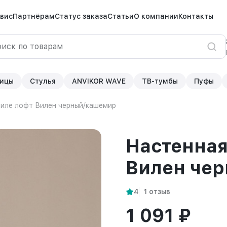
вис
Партнёрам
Статус заказа
Статьи
О компании
Контакты
ицы
Стулья
ANVIKOR WAVE
ТВ-тумбы
Пуфы
тиле лофт Вилен черный/кашемир
Настенная
Вилен че
4
1 отзыв
1 091 ₽