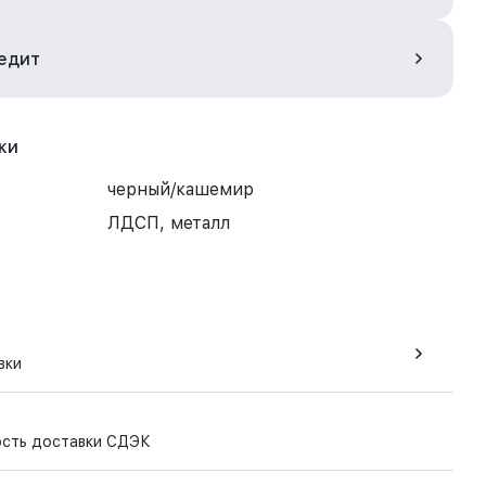
редит
ки
черный/кашемир
ЛДСП, металл
вки
ость доставки СДЭК