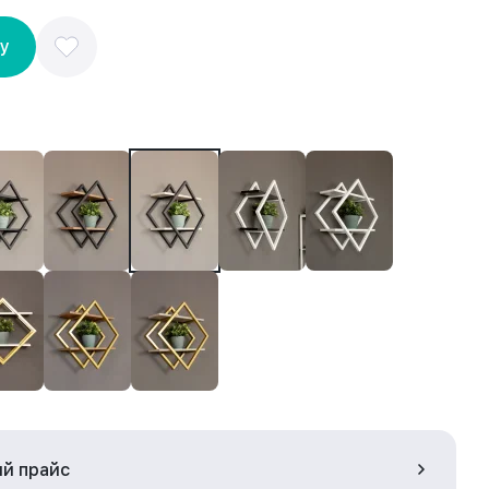
ну
ый прайс