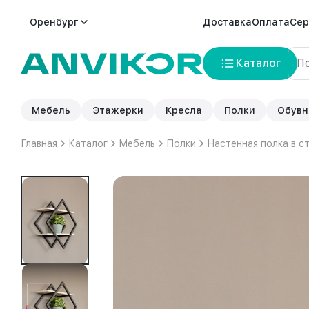
Оренбург
Доставка
Оплата
Сер
Каталог
Мебель
Этажерки
Кресла
Полки
Обувн
Главная
Каталог
Мебель
Полки
Настенная полка в с