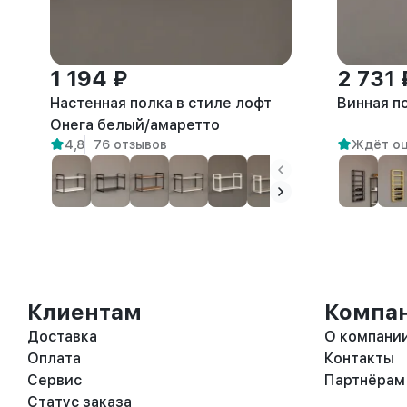
1 194 ₽
2 731 
Настенная полка в стиле лофт
Винная п
Онега белый/амаретто
4,8
76 отзывов
Ждёт о
Клиентам
Компа
Доставка
О компани
Оплата
Контакты
Сервис
Партнёрам
Статус заказа