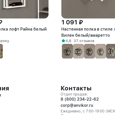
₽
1 091 ₽
олка лофт Райна белый
Настенная полка в стиле
Вилен белый/амаретто
ценку
4,8
37 отзывов
ния
Контакты
Отдел продаж:
и
8 (800) 234-22-62
corp@anvikor.ru
Ежедневно, с 7:00-19:00 (МС