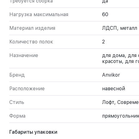
Требуется сборка
да
Нагрузка максимальная
60
Материал изделия
ЛДСП, металл
Количество полок
2
Назначение
для дома, для 
красоты, для г
Бренд
Anvikor
Расположение
навесной
Стиль
Лофт, Соврем
Форма
прямоугольни
Габариты упаковки