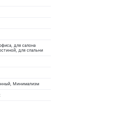
офиса, для салона
остиной, для спальни
енный, Минимализм
к