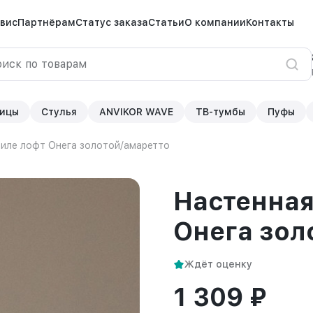
вис
Партнёрам
Статус заказа
Статьи
О компании
Контакты
ицы
Стулья
ANVIKOR WAVE
ТВ-тумбы
Пуфы
тиле лофт Онега золотой/амаретто
Настенная
Онега зол
Ждёт оценку
1 309 ₽