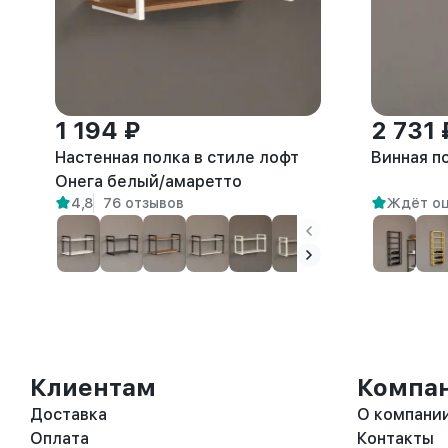
1 194 ₽
2 731 
Настенная полка в стиле лофт
Винная п
Онега белый/амаретто
4,8
76 отзывов
Ждёт о
Клиентам
Компа
Доставка
О компани
Оплата
Контакты