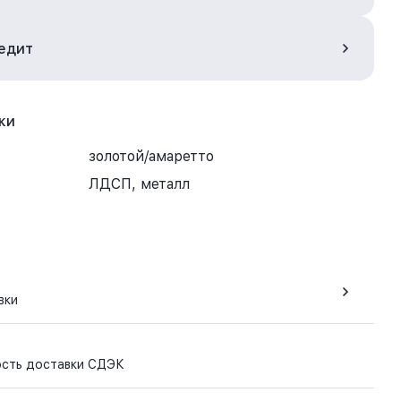
редит
ки
золотой/амаретто
ЛДСП, металл
вки
ость доставки СДЭК