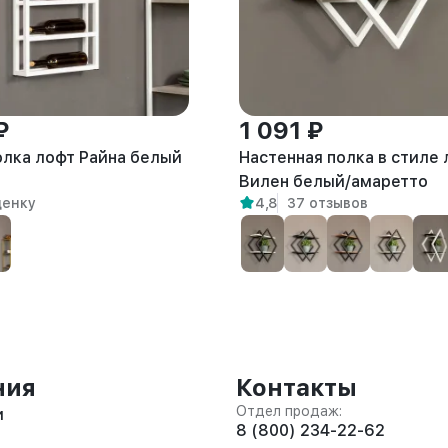
₽
1 091 ₽
олка лофт Райна белый
Настенная полка в стиле
Вилен белый/амаретто
ценку
4,8
37 отзывов
ния
Контакты
Отдел продаж:
и
8 (800) 234-22-62