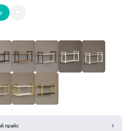
ну
ый прайс