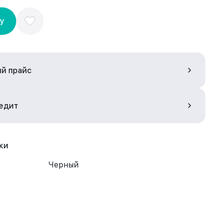
ну
ый прайс
редит
ки
Черный