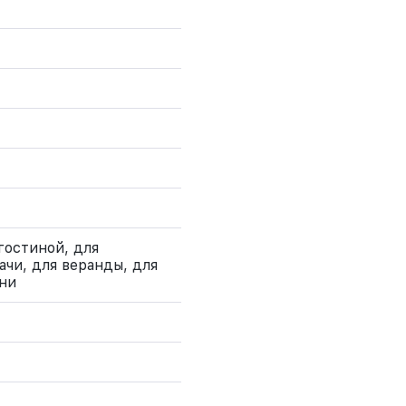
гостиной, для
ачи, для веранды, для
ани