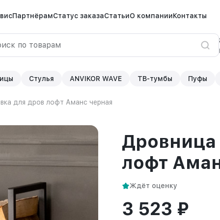
вис
Партнёрам
Статус заказа
Статьи
О компании
Контакты
ицы
Стулья
ANVIKOR WAVE
ТВ-тумбы
Пуфы
вка для дров лофт Аманс черная
Дровница 
лофт Аман
Ждёт оценку
3 523 ₽