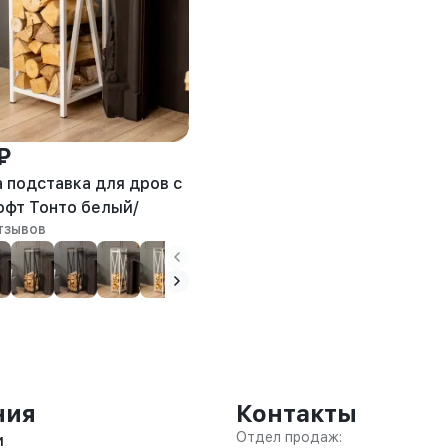
₽
 подставка для дров с
офт Тонто белый/
тзывов
ния
Контакты
Отдел продаж:
и