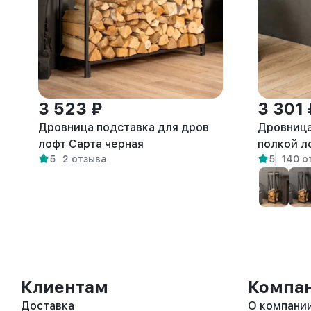
3 523 ₽
3 301 
Дровница подставка для дров
Дровница
лофт Сарта черная
полкой л
5
2 отзыва
5
140 о
амаретто
Клиентам
Компа
Доставка
О компани