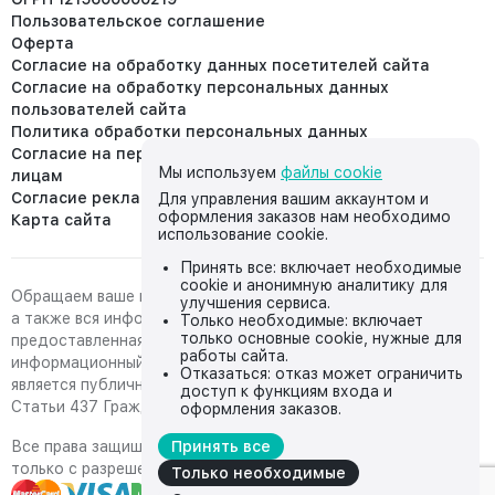
Пользовательское соглашение
Оферта
Согласие на обработку данных посетителей сайта
Согласие на обработку персональных данных
пользователей сайта
Политика обработки персональных данных
Согласие на передачу персональных данных третьим
Мы используем
файлы cookie
лицам
Согласие реклама
Для управления вашим аккаунтом и
оформления заказов нам необходимо
Карта сайта
использование cookie.
Принять все: включает необходимые
cookie и анонимную аналитику для
Обращаем ваше внимание на то, что данный интернет-сайт,
улучшения сервиса.
а также вся информация о товарах и ценах,
Только необходимые: включает
только основные cookie, нужные для
предоставленная на нём, носит исключительно
работы сайта.
информационный характер и ни при каких условиях не
Отказаться: отказ может ограничить
является публичной офертой, определяемой положениями
доступ к функциям входа и
Статьи 437 Гражданского кодекса Российской Федерации.
оформления заказов.
Все права защищены, любое копирование с сайта возможно
Принять все
только с разрешения владельца сайта
Только необходимые