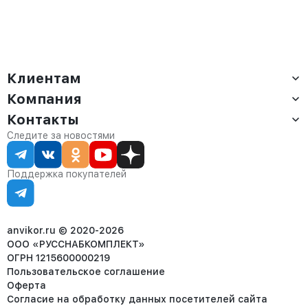
Клиентам
Компания
Доставка
Оплата
Контакты
О компании
Сервис
Контакты
Отдел продаж:
Следите за новостями
Статус заказа
8 (800) 234-22-62
Партнёрам
Статьи
corp@anvikor.ru
Поддержка покупателей
Ежедневно, с 7:00-19:00 (МСК)
Отдел рекламации:
8 (953) 455-25-61
info@anvikor.ru
anvikor.ru © 2020-2026
ООО «РУССНАБКОМПЛЕКТ»
ОГРН 1215600000219
Пользовательское соглашение
Оферта
Согласие на обработку данных посетителей сайта