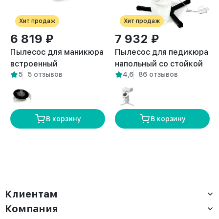
Хит продаж
Хит продаж
6 819 ₽
7 932 ₽
Пылесос для маникюра
Пылесос для педикюра
встроенный
напольный со стойкой
5
5 отзывов
4,6
86 отзывов
встраиваемый Pure
Breeze черный
белый
В корзину
В корзину
Клиентам
Компания
Доставка