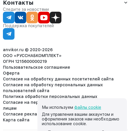
Оплата
Контакты
О компании
Сервис
Контакты
Отдел продаж:
Следите за новостями
Статус заказа
8 (800) 234-22-62
Партнёрам
Статьи
corp@anvikor.ru
Поддержка покупателей
Ежедневно, с 7:00-19:00 (МСК)
Отдел рекламации:
8 (953) 455-25-61
info@anvikor.ru
anvikor.ru © 2020-2026
ООО «РУССНАБКОМПЛЕКТ»
ОГРН 1215600000219
Пользовательское соглашение
Оферта
Согласие на обработку данных посетителей сайта
Согласие на обработку персональных данных
пользователей сайта
Политика обработки персональных данных
Согласие на передачу персональных данных третьим
Мы используем
файлы cookie
лицам
Согласие реклама
Для управления вашим аккаунтом и
оформления заказов нам необходимо
Карта сайта
использование cookie.