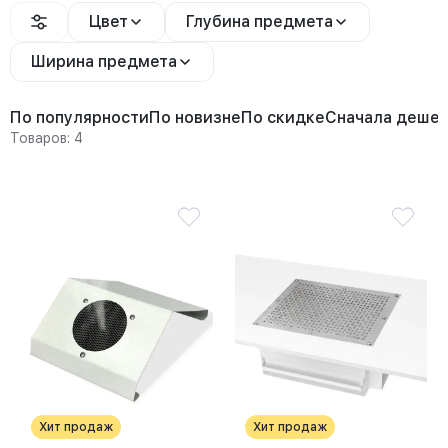
Цвет
Глубина предмета
Ширина предмета
По популярности
По новизне
По скидке
Сначала деше
Товаров: 4
Хит продаж
Хит продаж