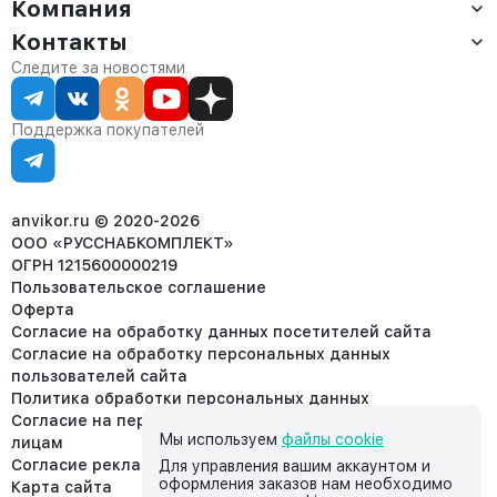
Компания
Доставка
Оплата
Контакты
О компании
Сервис
Контакты
Отдел продаж:
Следите за новостями
Статус заказа
8 (800) 234-22-62
Партнёрам
Статьи
corp@anvikor.ru
Поддержка покупателей
Ежедневно, с 7:00-19:00 (МСК)
Отдел рекламации:
8 (953) 455-25-61
info@anvikor.ru
anvikor.ru © 2020-2026
ООО «РУССНАБКОМПЛЕКТ»
ОГРН 1215600000219
Пользовательское соглашение
Оферта
Согласие на обработку данных посетителей сайта
Согласие на обработку персональных данных
пользователей сайта
Политика обработки персональных данных
Согласие на передачу персональных данных третьим
Мы используем
файлы cookie
лицам
Согласие реклама
Для управления вашим аккаунтом и
оформления заказов нам необходимо
Карта сайта