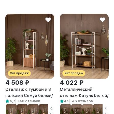
Хит продаж
Хит продаж
4 508 ₽
4 022 ₽
Стеллаж с тумбой и 3
Металлический
полками Семуа белый/
стеллаж Катунь белый/
4,7
140 отзывов
4,9
46 отзывов
амаретто
амаретто