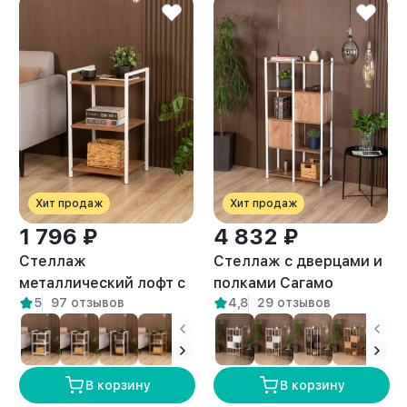
Хит продаж
Хит продаж
1 796 ₽
4 832 ₽
Стеллаж
Стеллаж с дверцами и
металлический лофт с
полками Сагамо
5
97 отзывов
4,8
29 отзывов
полками Двина белый/
белый/амаретто
амаретто
В корзину
В корзину