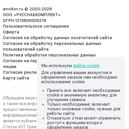
info@anvikor.ru
anvikor.ru © 2020-2026
ООО «РУССНАБКОМПЛЕКТ»
ОГРН 1215600000219
Пользовательское соглашение
Оферта
Согласие на обработку данных посетителей сайта
Согласие на обработку персональных данных
пользователей сайта
Политика обработки персональных данных
Согласие на передачу персональных данных третьим
Мы используем
файлы cookie
лицам
Согласие реклама
Для управления вашим аккаунтом и
оформления заказов нам необходимо
Карта сайта
использование cookie.
Принять все: включает необходимые
cookie и анонимную аналитику для
Обращаем ваше внимание на то, что данный интернет-сайт,
улучшения сервиса.
а также вся информация о товарах и ценах,
Только необходимые: включает
только основные cookie, нужные для
предоставленная на нём, носит исключительно
работы сайта.
информационный характер и ни при каких условиях не
Отказаться: отказ может ограничить
является публичной офертой, определяемой положениями
доступ к функциям входа и
Статьи 437 Гражданского кодекса Российской Федерации.
оформления заказов.