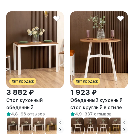
Хит продаж
Хит продаж
3 882 ₽
1 923 ₽
Стол кухонный
Обеденный кухонный
обеденный
стол круглый в стиле
4,8
96 отзывов
4,9
337 отзывов
письменный Лофт Атаго
Лофт Моро белый/
белый/амаретто
амаретто