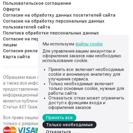
Пользовательское соглашение
Оферта
Согласие на обработку данных посетителей сайта
Согласие на обработку персональных данных
пользователей сайта
Политика обработки персональных данных
Согласие на передачу персональных данных третьим
Мы используем
файлы cookie
лицам
Согласие реклама
Для управления вашим аккаунтом и
оформления заказов нам необходимо
Карта сайта
использование cookie.
Принять все: включает необходимые
cookie и анонимную аналитику для
Обращаем ваше внимание на то, что данный интернет-сайт,
улучшения сервиса.
а также вся информация о товарах и ценах,
Только необходимые: включает
только основные cookie, нужные для
предоставленная на нём, носит исключительно
работы сайта.
информационный характер и ни при каких условиях не
Отказаться: отказ может ограничить
является публичной офертой, определяемой положениями
доступ к функциям входа и
Статьи 437 Гражданского кодекса Российской Федерации.
оформления заказов.
Все права защищены, любое копирование с сайта возможно
Принять все
только с разрешения владельца сайта
Только необходимые
Отказаться